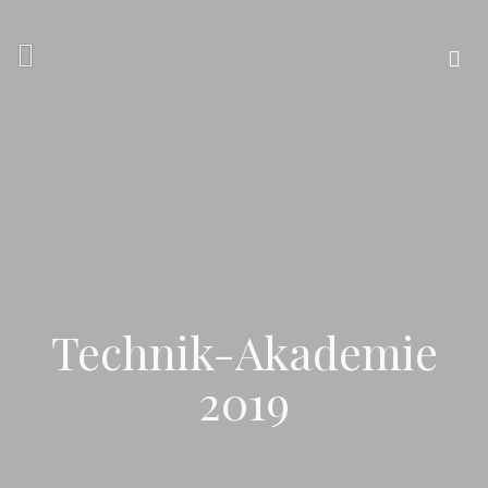
Zum
Inhalt
springen
Suchen
nach:
Technik-Akademie
2019