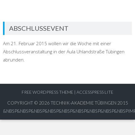
ABSCHLUSSEVENT
Am 21. Februar 2015 wollen wir die Woche mit einer
Abschlussveranstaltung in der Aula Uhlandstraße Tübingen
abrunden.
FREE WORDPRESS THEME
|
ACCESSPRESS LITE
COPYRIGHT © 2026
TECHNIK-AKADEMIE TÜBINGEN 2015
&NBSP&NBSP&NBSP&NBSP&NBSP&NBSP&NBSP&NBSP&NBSPIM